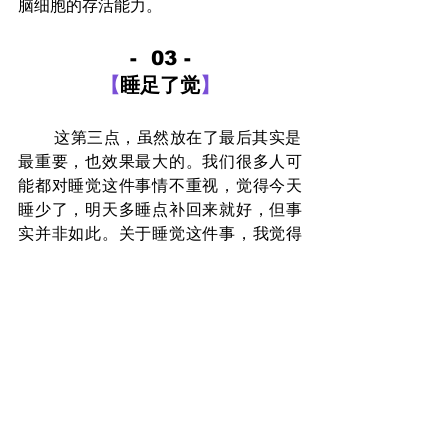
脑细胞的存活能力。
-  
03 -
【
睡足了觉
】
        这第三点，虽然放在了最后其实是
最重要，也效果最大的。我们很多人可
能都对睡觉这件事情不重视，觉得今天
睡少了，明天多睡点补回来就好，但事
实并非如此。关于睡觉这件事，我觉得
需要仔细地和大家普及一下知识，所以
我会专门写一篇文章，这里就不细说
了。